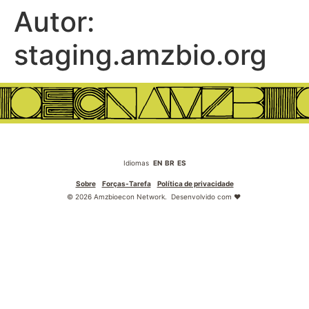
Autor:
staging.amzbio.org
Idiomas
EN
BR
ES
Sobre
Forças-Tarefa
Política de privacidade
© 2026 Amzbioecon Network. Desenvolvido com
♥